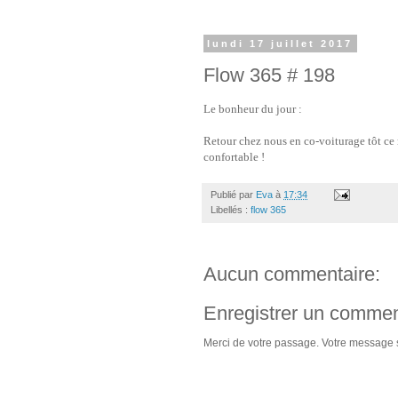
lundi 17 juillet 2017
Flow 365 # 198
Le bonheur du jour :
Retour chez nous en co-voiturage tôt ce 
confortable !
Publié par
Eva
à
17:34
Libellés :
flow 365
Aucun commentaire:
Enregistrer un commen
Merci de votre passage. Votre message s