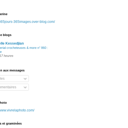
erine
/365jours-365images.over-blog.com/
de blogs
elle Kessedjian
erial crocheteuses & more n° 860 :
te
a 17 heures
ion aux messages
cles
mentaires
Photo
/www.vivrelaphoto.com/
ts et graminées