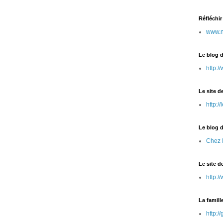
Réfléchi
www.n
Le blog 
http:
Le site d
http:/
Le blog d
Chez 
Le site d
http:/
La famill
http:/