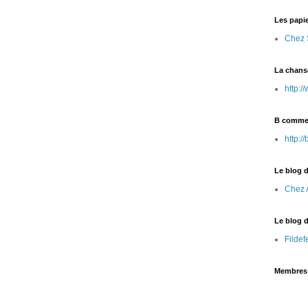
Les papi
Chez 
La chans
http:
B comme
http:
Le blog 
Chez 
Le blog 
Fildef
Membres