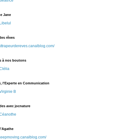
Béatrice
de Jane
Libelul
des rêves
/attrapeurdereves.canalblog.com/
 à nos boutons
Clélia
 B, l'Experte en Communication
irginie B
es avec jocnature
Céanothe
d'Agathe
//keepmoving.canalblog.com/