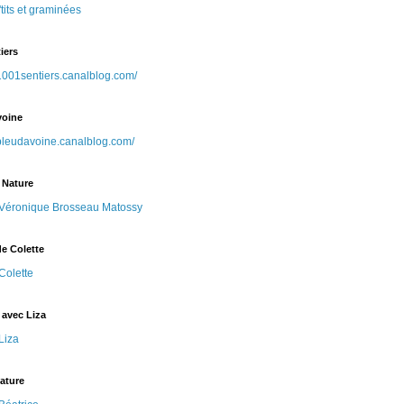
'tits et graminées
iers
/1001sentiers.canalblog.com/
voine
/bleudavoine.canalblog.com/
 Nature
Véronique Brosseau Matossy
e Colette
Colette
 avec Liza
Liza
ature