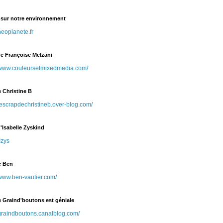
r sur notre environnement
eoplanete.fr
de Françoise Melzani
//www.couleursetmixedmedia.com/
e Christine B
/lescrapdechristineb.over-blog.com/
'Isabelle Zyskind
Izys
e Ben
/www.ben-vautier.com/
e Graind'boutons est géniale
/graindboutons.canalblog.com/