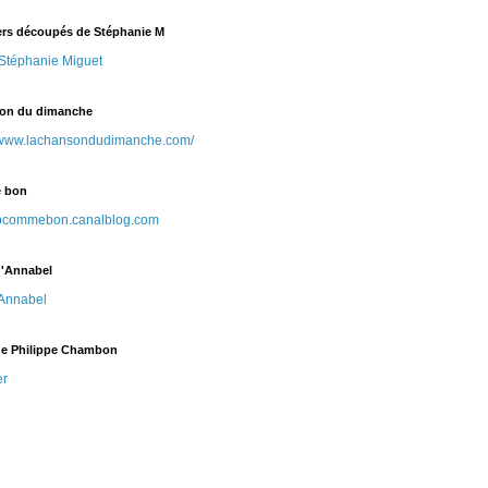
ers découpés de Stéphanie M
Stéphanie Miguet
on du dimanche
//www.lachansondudimanche.com/
 bon
//bcommebon.canalblog.com
d'Annabel
Annabel
de Philippe Chambon
er