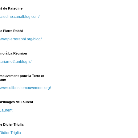
rt de Katedine
/katedine.canalblog.com/
e Pierre Rabhi
/www.pierrerabhi.org/blog/
Arno à La Réunion
/auriarno2.unblog.fr/
 mouvement pour la Terre et
isme
/www.colibris-lemouvement.org/
 d'images de Laurent
Laurent
e Didier Triglia
idier Triglia