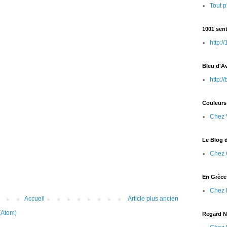
Tout p
1001 sent
http:/
Bleu d'A
http:/
Couleurs
Chez 
Le Blog d
Chez 
En Grèce
Chez 
Accueil
Article plus ancien
(Atom)
Regard N