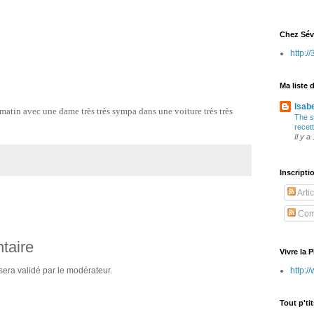
Chez Sév
http:/
Ma liste 
Isab
matin avec une dame très très sympa dans une voiture très très
The s
recet
Il y 
Inscript
Arti
Com
taire
Vivre la 
era validé par le modérateur.
http:/
Tout p'ti