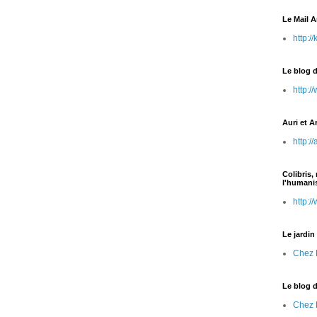
Le Mail A
http:/
Le blog d
http:/
Auri et 
http:/
Colibris,
l'human
http:/
Le jardin
Chez 
Le blog d
Chez D